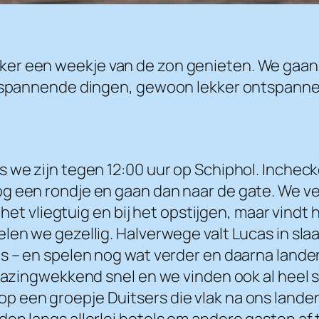
er een weekje van de zon genieten. We gaan m
en spannende dingen, gewoon lekker ontspanne
 we zijn tegen 12:00 uur op Schiphol. Incheck
g een rondje en gaan dan naar de gate. We ve
n het vliegtuig en bij het opstijgen, maar vindt
en we gezellig. Halverwege valt Lucas in slaap
s – en spelen nog wat verder en daarna lande
rbazingwekkend snel en we vinden ook al heel s
 een groepje Duitsers die vlak na ons landen
en langs allerlei hotels om andere gasten af t