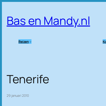
Ga
naar
Bas en Mandy.nl
de
inhoud
Reizen
Ko
Tenerife
29 januari 2010