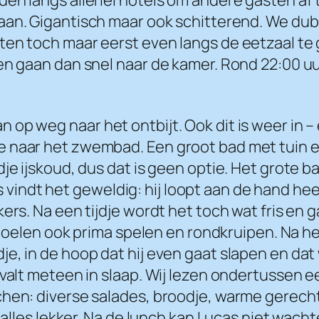
aan. Gigantisch maar ook schitterend. We du
ten toch maar eerst even langs de eetzaal te 
en gaan dan snel naar de kamer. Rond 22:00 uu
op weg naar het ontbijt. Ook dit is weer in – 
we naar het zwembad. Een groot bad met tui
je ijskoud, dus dat is geen optie. Het grote b
ndt het geweldig: hij loopt aan de hand heen
kers. Na een tijdje wordt het toch wat fris en
igstoelen ook prima spelen en rondkruipen. Na 
e, in de hoop dat hij even gaat slapen en dat
 valt meteen in slaap. Wij lezen ondertussen e
hen: diverse salades, broodje, warme gerechten
ok alles lekker. Na de lunch kan Lucas niet w