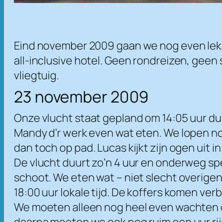
Eind november 2009 gaan we nog even lekk
all-inclusive hotel. Geen rondreizen, ge
vliegtuig.
23 november 2009
Onze vlucht staat gepland om 14:05 uur dus
Mandy d’r werk even wat eten. We lopen no
dan toch op pad. Lucas kijkt zijn ogen uit i
De vlucht duurt zo’n 4 uur en onderweg spel
schoot. We eten wat – niet slecht overigen
18:00 uur lokale tijd. De koffers komen ve
We moeten alleen nog heel even wachten op
daarna moeten we ook nog ruim een uur rijd