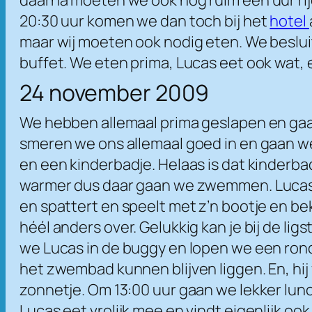
20:30 uur komen we dan toch bij het
hotel
maar wij moeten ook nodig eten. We beslui
buffet. We eten prima, Lucas eet ook wat, 
24 november 2009
We hebben allemaal prima geslapen en gaan 
smeren we ons allemaal goed in en gaan 
en een kinderbadje. Helaas is dat kinderbad
warmer dus daar gaan we zwemmen. Lucas vi
en spattert en speelt met z’n bootje en be
héél anders over. Gelukkig kan je bij de l
we Lucas in de buggy en lopen we een rondj
het zwembad kunnen blijven liggen. En, hij
zonnetje. Om 13:00 uur gaan we lekker lunc
Lucas eet vrolijk mee en vindt eigenlijk o