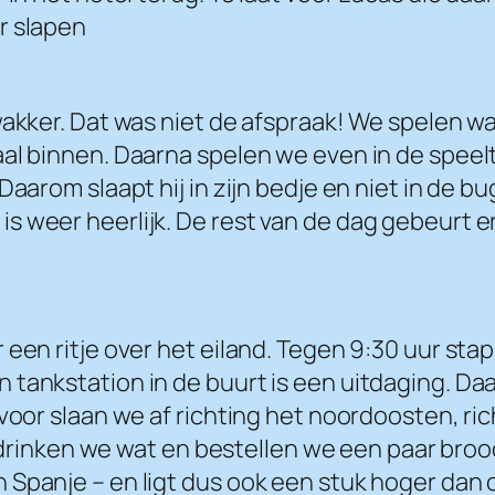
r slapen
wakker. Dat was niet de afspraak! We spelen w
al binnen. Daarna spelen we even in de speeltu
aarom slaapt hij in zijn bedje en niet in de bu
s weer heerlijk. De rest van de dag gebeurt e
 een ritje over het eiland. Tegen 9:30 uur st
 tankstation in de buurt is een uitdaging. Da
voor slaan we af richting het noordoosten, ric
, drinken we wat en bestellen we een paar brood
Spanje – en ligt dus ook een stuk hoger dan o