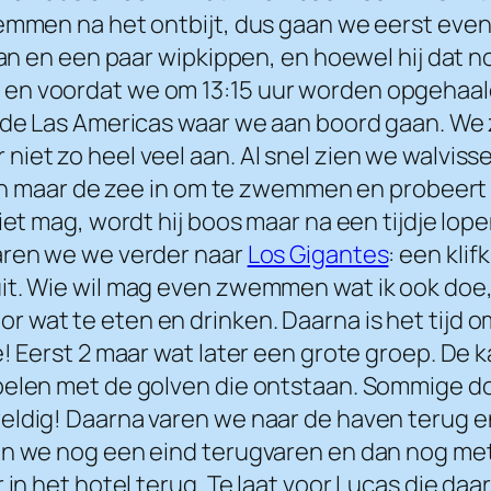
emmen na het ontbijt, dus gaan we eerst even 
an en een paar wipkippen, en hoewel hij dat nog
en voordat we om 13:15 uur worden opgehaald
a de Las Americas waar we aan boord gaan. We
iet zo heel veel aan. Al snel zien we walvisse
leen maar de zee in om te zwemmen en probeert 
et mag, wordt hij boos maar na een tijdje lopen
varen we we verder naar
Los Gigantes
: een kli
it. Wie wil mag even zwemmen wat ik ook doe, 
 wat te eten en drinken. Daarna is het tijd o
! Eerst 2 maar wat later een grote groep. De k
spelen met de golven die ontstaan. Sommige 
weldig! Daarna varen we naar de haven terug 
n we nog een eind terugvaren en dan nog met d
 in het hotel terug. Te laat voor Lucas die daa