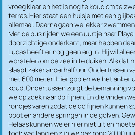
vroeg klaar en het is nog te koud om te zw
terras. Hier staat een huisje met een glijba
allemaal. Daarna gaan we lekker zwemmen 
Met de bus rijden we een uurtje naar Play
doorzichtige onderkant, maar hebben daar n
Lucas heeft er nog geen erg in. Hij wil al
worstelen om de zee in te duiken. Als dat ni
slaapt zeker anderhalf uur. Ondertussen 
met 600 meter! Hier gooien we het anker u
koud. Ondertussen zorgt de bemanning voor
we op zoek naar dolfijnen. En die vinden we
rondjes varen zodat de dolfijnen kunnen 
boot en andere springen in de golven. Ge
Helaas kunnen we er hier niet uit en moete
toch wat lang en zijn we pas rond 20:00 uur