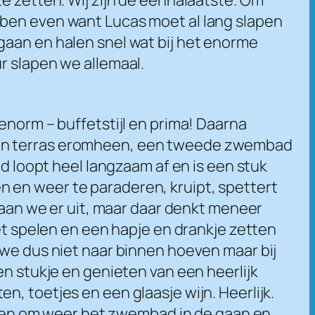
bben even want Lucas moet al lang slapen
gaan en halen snel wat bij het enorme
r slapen we allemaal.
enorm – buffetstijl en prima! Daarna
n en terras eromheen, een tweede zwembad
ad loopt heel langzaam af en is een stuk
 en weer te paraderen, kruipt, spettert
 gaan we er uit, maar daar denkt meneer
het spelen en een hapje en drankje zetten
 we dus niet naar binnen hoeven maar bij
en stukje en genieten van een heerlijk
, toetjes en een glaasje wijn. Heerlijk.
achten om weer het zwembad in de gaan en