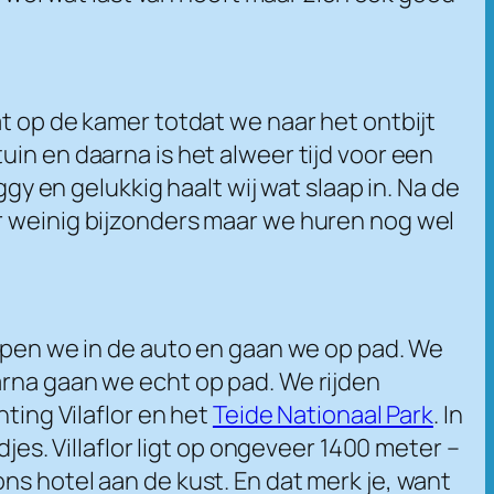
at op de kamer totdat we naar het ontbijt
in en daarna is het alweer tijd voor een
ggy en gelukkig haalt wij wat slaap in. Na de
r weinig bijzonders maar we huren nog wel
appen we in de auto en gaan we op pad. We
arna gaan we echt op pad. We rijden
hting Vilaflor en het
Teide Nationaal Park
. In
jes. Villaflor ligt op ongeveer 1400 meter –
ns hotel aan de kust. En dat merk je, want