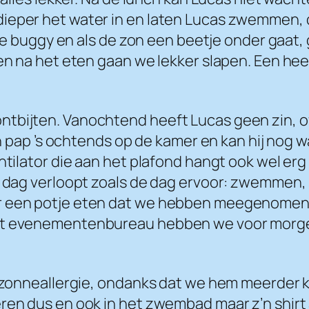
ieper het water in en laten Lucas zwemmen, d
in de buggy en als de zon een beetje onder gaa
en na het eten gaan we lekker slapen. Een heer
tbijten. Vanochtend heeft Lucas geen zin, of
 ’s ochtends op de kamer en kan hij nog wat
ntilator die aan het plafond hangt ook wel erg
e dag verloopt zoals de dag ervoor: zwemmen, s
r een potje eten dat we hebben meegenomen e
het evenementenbureau hebben we voor morge
t zonneallergie, ondanks dat we hem meerder 
eren dus en ook in het zwembad maar z’n shirt