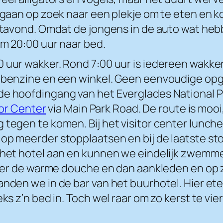
n gaan op zoek naar een plekje om te eten en k
rstavond. Omdat de jongens in de auto wat he
om 20:00 uur naar bed.
 uur wakker. Rond 7:00 uur is iedereen wakker 
ar benzine en een winkel. Geen eenvoudige op
 de hoofdingang van het Everglades National 
tor Center
via Main Park Road. De route is mo
tegen te komen. Bij het visitor center lunchen
op meerder stopplaatsen en bij de laatste stop
j het hotel aan en kunnen we eindelijk zwemme
onder de warme douche en dan aankleden en op z
anden we in de bar van het buurhotel. Hier et
ks z’n bed in. Toch wel raar om zo kerst te vie