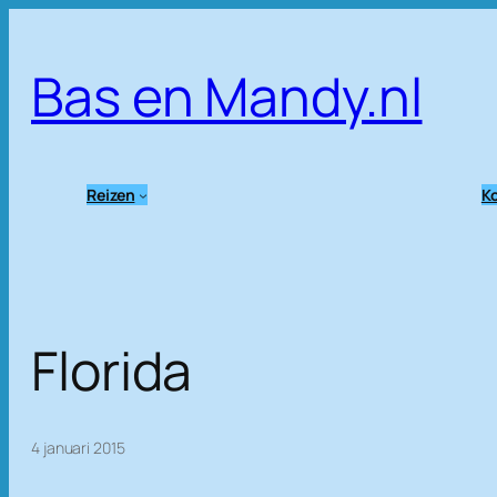
Ga
naar
Bas en Mandy.nl
de
inhoud
Reizen
Ko
Florida
4 januari 2015