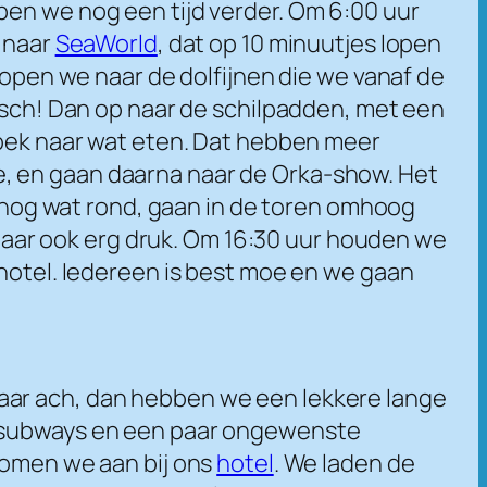
pen we nog een tijd verder. Om 6:00 uur
d naar
SeaWorld
, dat op 10 minuutjes lopen
lopen we naar de dolfijnen die we vanaf de
tisch! Dan op naar de schilpadden, met een
 zoek naar wat eten. Dat hebben meer
, en gaan daarna naar de Orka-show. Het
en nog wat rond, gaan in de toren omhoog
t daar ook erg druk. Om 16:30 uur houden we
 hotel. Iedereen is best moe en we gaan
aar ach, dan hebben we een lekkere lange
en subways en een paar ongewenste
komen we aan bij ons
hotel
. We laden de