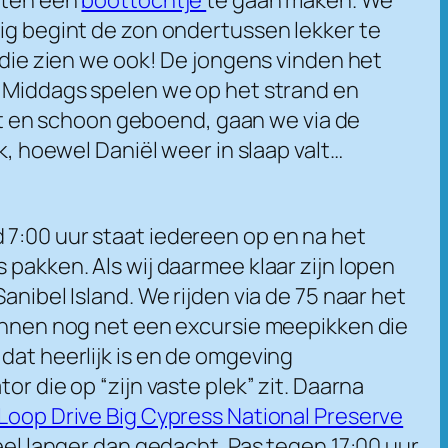
kig begint de zon ondertussen lekker te
n die zien we ook! De jongens vinden het
s Middags spelen we op het strand en
t en schoon geboend, gaan we via de
k, hoewel Daniël weer in slaap valt…
d 7:00 uur staat iedereen op en na het
 pakken. Als wij daarmee klaar zijn lopen
anibel Island. We rijden via de 75 naar het
kunnen nog net een excursie meepikken die
dat heerlijk is en de omgeving
r die op “zijn vaste plek” zit. Daarna
Loop Drive Big Cypress National Preserve
eel langer dan gedacht. Pas tegen 17:00 uur