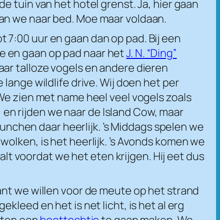
 tuin van het hotel grenst. Ja, hier gaan
aan we naar bed. Moe maar voldaan.
 7:00 uur en gaan dan op pad. Bij een
e en gaan op pad naar het
J. N. “Ding”
ar talloze vogels en andere dieren
lange wildlife drive. Wij doen het per
 We zien met name heel veel vogels zoals
r, en rijden we naar de Island Cow, maar
unchen daar heerlijk. ’s Middags spelen we
olken, is het heerlijk. ’s Avonds komen we
alt voordat we het eten krijgen. Hij eet dus
ant we willen voor de meute op het strand
leed en het is net licht, is het al erg
uiten een
boottochtje
te gaan maken. We