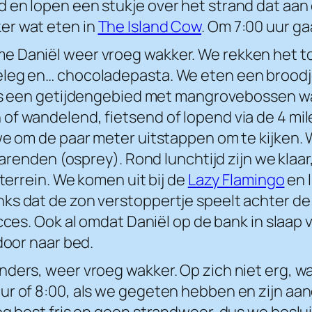
en lopen een stukje over het strand dat aan de
er wat eten in
The Island Cow
. Om 7:00 uur g
 Daniël weer vroeg wakker. We rekken het tot
eleg en… chocoladepasta. We eten een broodj
 is een getijdengebied met mangrovebossen wa
f wandelend, fietsend of lopend via de 4 mile 
we om de paar meter uitstappen om te kijken.
isarenden (osprey). Rond lunchtijd zijn we klaa
rterrein. We komen uit bij de
Lazy Flamingo
en l
s dat de zon verstoppertje speelt achter de w
ces. Ook al omdat Daniël op de bank in slaap v
door naar bed.
nders, weer vroeg wakker. Op zich niet erg, w
 of 8:00, als we gegeten hebben en zijn aangek
og best fris en geen strandweer, dus we besl