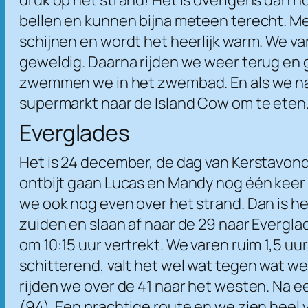
bellen en kunnen bijna meteen terecht. Met
schijnen en wordt het heerlijk warm. We var
geweldig. Daarna rijden we weer terug en g
zwemmen we in het zwembad. En als we na 
supermarkt naar de Island Cow om te eten. W
Everglades
Het is 24 december, de dag van Kerstavond
ontbijt gaan Lucas en Mandy nog één keer s
we ook nog even over het strand. Dan is het
zuiden en slaan af naar de 29 naar Evergla
om 10:15 uur vertrekt. We varen ruim 1,5 u
schitterend, valt het wel wat tegen wat we 
rijden we over de 41 naar het westen. Na e
(94). Een prachtige route en we zien heel v