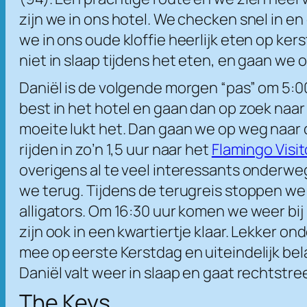
zijn we in ons hotel. We checken snel in e
we in ons oude kloffie heerlijk eten op ke
niet in slaap tijdens het eten, en gaan we 
Daniël is de volgende morgen “pas” om 5:00
best in het hotel en gaan dan op zoek na
moeite lukt het. Dan gaan we op weg naar
rijden in zo’n 1,5 uur naar het
Flamingo Visi
overigens al te veel interessants onderweg 
we terug. Tijdens de terugreis stoppen we 
alligators. Om 16:30 uur komen we weer bi
zijn ook in een kwartiertje klaar. Lekker 
mee op eerste Kerstdag en uiteindelijk bel
Daniël valt weer in slaap en gaat rechtstree
The Keys