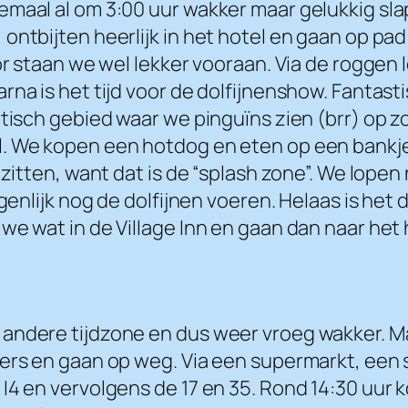
emaal al om 3:00 uur wakker maar gelukkig sla
ontbijten heerlijk in het hotel en gaan op pa
or staan we wel lekker vooraan. Via de roggen 
rna is het tijd voor de dolfijnenshow. Fantas
ctisch gebied waar we pinguïns zien (brr) op
l. We kopen een hotdog en eten op een bankje
 zitten, want dat is de “splash zone”. We lop
igenlijk nog de dolfijnen voeren. Helaas is he
we wat in de Village Inn en gaan dan naar het
 andere tijdzone en dus weer vroeg wakker. M
ffers en gaan op weg. Via een supermarkt, e
I4 en vervolgens de 17 en 35. Rond 14:30 uur 