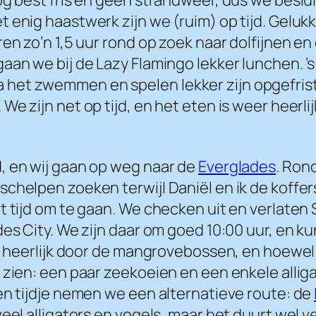
 enig haastwerk zijn we (ruim) op tijd. Geluk
en zo’n 1,5 uur rond op zoek naar dolfijnen e
aan we bij de Lazy Flamingo lekker lunchen. ’
het zwemmen en spelen lekker zijn opgefris
e zijn net op tijd, en het eten is weer heerlij
, en wij gaan op weg naar de
Everglades
. Ron
chelpen zoeken terwijl Daniël en ik de koffers
 tijd om te gaan. We checken uit en verlaten S
des City. We zijn daar om goed 10:00 uur, en 
ur heerlijk door de mangrovebossen, en hoewel 
zien: een paar zeekoeien en een enkele alligato
en tijdje nemen we een alternatieve route: de
eel alligators en vogels, maar het duurt wel v