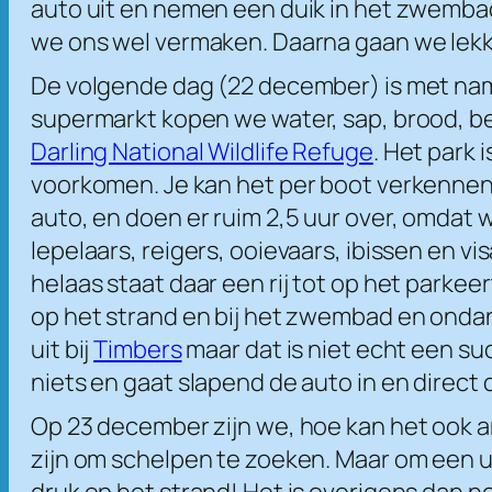
auto uit en nemen een duik in het zwembad 
we ons wel vermaken. Daarna gaan we lekk
De volgende dag (22 december) is met name
supermarkt kopen we water, sap, brood, b
Darling National Wildlife Refuge
. Het park
voorkomen. Je kan het per boot verkennen o
auto, en doen er ruim 2,5 uur over, omdat 
lepelaars, reigers, ooievaars, ibissen en v
helaas staat daar een rij tot op het parkee
op het strand en bij het zwembad en ondank
uit bij
Timbers
maar dat is niet echt een suc
niets en gaat slapend de auto in en direct 
Op 23 december zijn we, hoe kan het ook a
zijn om schelpen te zoeken. Maar om een uur
druk op het strand! Het is overigens dan n