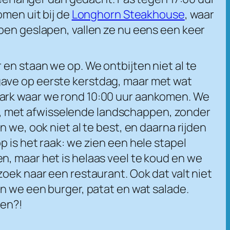
omen uit bij de
Longhorn Steakhouse
, waar
bben geslapen, vallen ze nu eens een keer
en staan we op. We ontbijten niet al te
gave op eerste kerstdag, maar met wat
Park waar we rond 10:00 uur aankomen. We
oi, met afwisselende landschappen, zonder
 we, ook niet al te best, en daarna rijden
 is het raak: we zien een hele stapel
n, maar het is helaas veel te koud en we
oek naar een restaurant. Ook dat valt niet
en we een burger, patat en wat salade.
ren?!