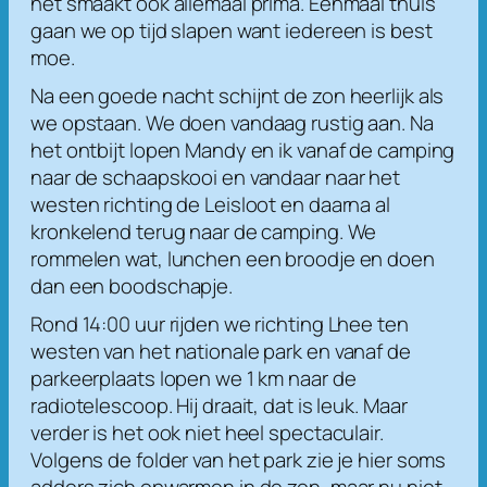
het smaakt ook allemaal prima. Eenmaal thuis
gaan we op tijd slapen want iedereen is best
moe.
Na een goede nacht schijnt de zon heerlijk als
we opstaan. We doen vandaag rustig aan. Na
het ontbijt lopen Mandy en ik vanaf de camping
naar de schaapskooi en vandaar naar het
westen richting de Leisloot en daarna al
kronkelend terug naar de camping. We
rommelen wat, lunchen een broodje en doen
dan een boodschapje.
Rond 14:00 uur rijden we richting Lhee ten
westen van het nationale park en vanaf de
parkeerplaats lopen we 1 km naar de
radiotelescoop. Hij draait, dat is leuk. Maar
verder is het ook niet heel spectaculair.
Volgens de folder van het park zie je hier soms
adders zich opwarmen in de zon, maar nu niet.