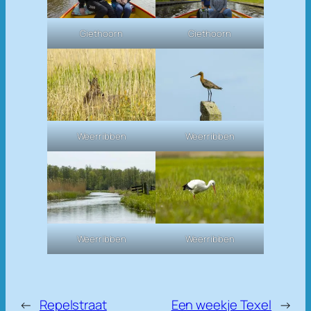
Giethoorn
Giethoorn
Weerribben
Weerribben
Weerribben
Weerribben
←
Repelstraat
Een weekje Texel
→