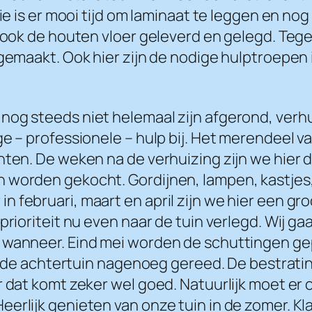
ie is er mooi tijd om laminaat te leggen en nog
n ook de houten vloer geleverd en gelegd. Tege
 gemaakt. Ook hier zijn de nodige hulptroepen
nog steeds niet helemaal zijn afgerond, verhu
ge – professionele – hulp bij. Het merendeel v
chten. De weken na de verhuizing zijn we hier
n worden gekocht. Gordijnen, lampen, kastjes
 februari, maart en april zijn we hier een gro
prioriteit nu even naar de tuin verlegd. Wij ga
 wanneer. Eind mei worden de schuttingen gep
k de achtertuin nagenoeg gereed. De bestrating
r dat komt zeker wel goed. Natuurlijk moet e
rlijk genieten van onze tuin in de zomer. Klaa