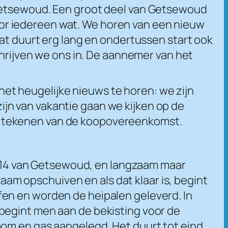
 Getsewoud. Een groot deel van Getsewoud
 voor iedereen wat. We horen van een nieuw
Dat duurt erg lang en ondertussen start ook
chrijven we ons in. De aannemer van het
 het heugelijke nieuws te horen: we zijn
jn van vakantie gaan we kijken op de
 het tekenen van de koopovereenkomst.
14 van Getsewoud, en langzaam maar
m opschuiven en als dat klaar is, begint
en en worden de heipalen geleverd. In
begint men aan de bekisting voor de
oom en gas aangelegd. Het duurt tot eind