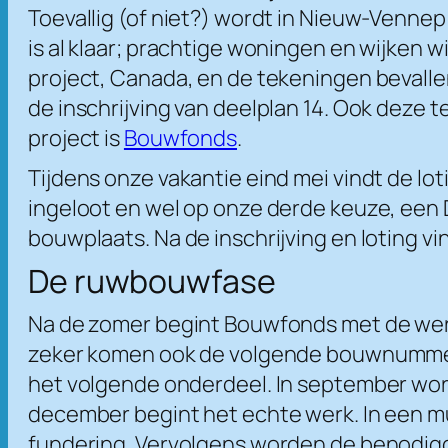
Toevallig (of niet?) wordt in Nieuw-Venn
is al klaar; prachtige woningen en wijken w
project, Canada, en de tekeningen bevallen
de inschrijving van deelplan 14. Ook deze 
project is
Bouwfonds
.
Tijdens onze vakantie eind mei vindt de loti
ingeloot en wel op onze derde keuze, een
bouwplaats. Na de inschrijving en loting v
De ruwbouwfase
Na de zomer begint Bouwfonds met de we
zeker komen ook de volgende bouwnummers 
het volgende onderdeel. In september word
december begint het echte werk. In een mu
fundering. Vervolgens worden de benodigde