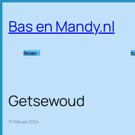
Ga
naar
Bas en Mandy.nl
de
inhoud
Reizen
Ko
Getsewoud
15 februari 2004