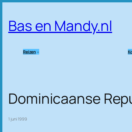
Ga
naar
Bas en Mandy.nl
de
inhoud
Reizen
Ko
Dominicaanse Repu
1 juni 1999