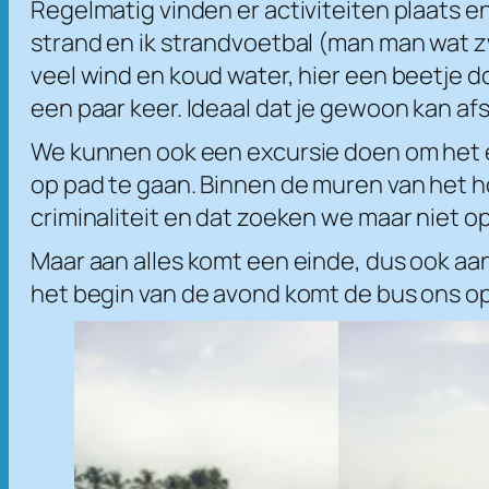
Regelmatig vinden er activiteiten plaats e
strand en ik strandvoetbal (man man wat z
veel wind en koud water, hier een beetje d
een paar keer. Ideaal dat je gewoon kan af
We kunnen ook een excursie doen om het ei
op pad te gaan. Binnen de muren van het ho
criminaliteit en dat zoeken we maar niet op
Maar aan alles komt een einde, dus ook a
het begin van de avond komt de bus ons oph