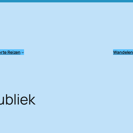
rte Reizen
Wandele
bliek