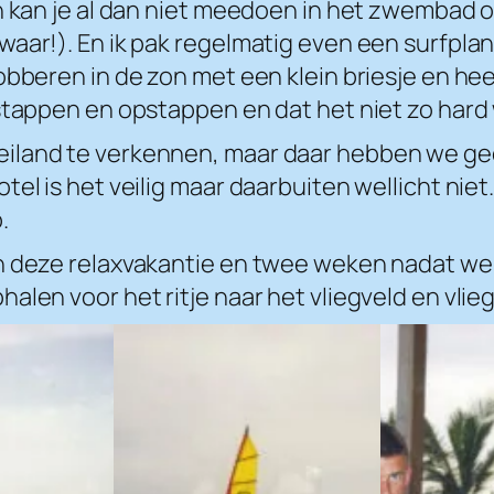
n kan je al dan niet meedoen in het zwembad o
waar!). En ik pak regelmatig even een surfpla
obberen in de zon met een klein briesje en hee
stappen en opstappen en dat het niet zo hard 
land te verkennen, maar daar hebben we geen 
tel is het veilig maar daarbuiten wellicht nie
.
an deze relaxvakantie en twee weken nadat w
alen voor het ritje naar het vliegveld en vli